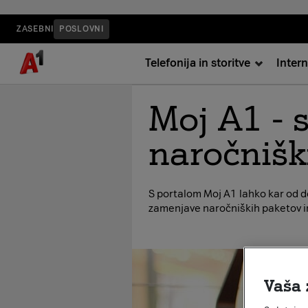
ZASEBNI
POSLOVNI
Telefonija in storitve
Intern
Moj A1 - s
naročnišk
S portalom Moj A1 lahko kar od do
zamenjave naročniških paketov in
Vaša 