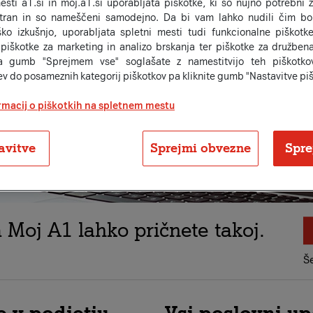
esti a1.si in moj.a1.si uporabljata piškotke, ki so nujno potrebni 
stran in so nameščeni samodejno. Da bi vam lahko nudili čim bol
ko izkušnjo, uporabljata spletni mesti tudi funkcionalne piškotke
 piškotke za marketing in analizo brskanja ter piškotke za družben
a gumb "Sprejmem vse" soglašate z namestitvijo teh piškotkov
ev do posameznih kategorij piškotkov pa kliknite gumb "Nastavitve piš
rmacij o piškotkih na spletnem mestu
avitve
Sprejmi obvezne
Spre
 Moj A1 lahko pričnete takoj.
Š