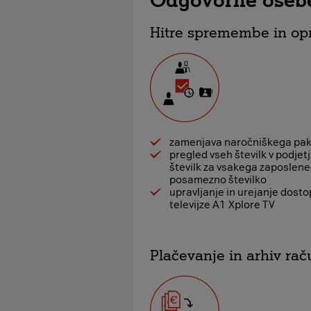
Odgovorne osebe
Hitre spremembe in opr
zamenjava naročniškega pa
pregled vseh številk v podjet
številk za vsakega zaposleneg
posamezno številko
upravljanje in urejanje dosto
televijze A1 Xplore TV
Plačevanje in arhiv ra