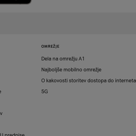
OMREŽJE
Dela na omrežju A1
Najboljše mobilno omrežje
O kakovosti storitev dostopa do interneta
e
5G
v
EU predpise