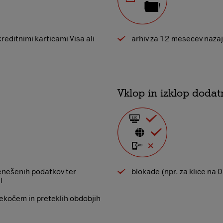
reditnimi karticami Visa ali
arhiv za 12 mesecev nazaj
Vklop in izklop dodatn
enešenih podatkov ter
blokade (npr. za klice na 
l
ekočem in preteklih obdobjih