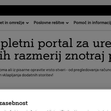
et in omrežje
Poslovne rešitve
Pomoč in informaci
pletni portal za ur
ih razmerij znotraj 
ma ali iz pisarne opravite vrsto stvari - od pregledovanja raču
 vklapljanja dodatnih storitev!
zasebnost