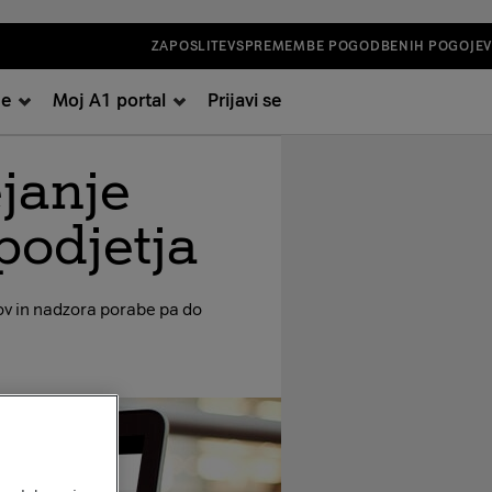
ZAPOSLITEV
SPREMEMBE POGODBENIH POGOJEV
je
Moj A1 portal
Prijavi se
ejanje
podjetja
nov in nadzora porabe pa do