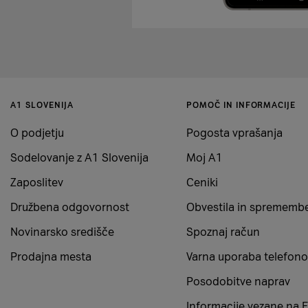
A1 SLOVENIJA
POMOČ IN INFORMACIJE
O podjetju
Pogosta vprašanja
Sodelovanje z A1 Slovenija
Moj A1
Zaposlitev
Ceniki
Družbena odgovornost
Obvestila in sprememb
Novinarsko središče
Spoznaj račun
Prodajna mesta
Varna uporaba telefono
Posodobitve naprav
Informacije vezane na 