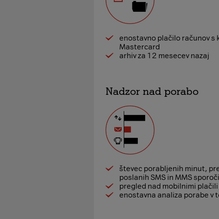
enostavno plačilo računov s k
Mastercard
arhiv za 12 mesecev nazaj
Nadzor nad porabo
števec porabljenih minut, pr
poslanih SMS in MMS sporoči
pregled nad mobilnimi plačili
enostavna analiza porabe v t