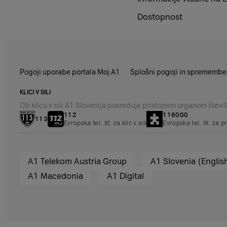
Dostopnost
Pogoji uporabe portala Moj A1
Splošni pogoji in spremembe
KLICI V SILI
Ob klicu v sili A1 Slovenija posreduje pristojnim organom številko
112
116000
113
Evropska tel. št. za klic v sili
Evropska tel. št. za p
A1 Telekom Austria Group
A1 Slovenia (Englis
A1 Macedonia
A1 Digital