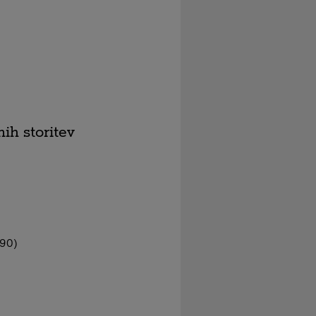
ih storitev
090)