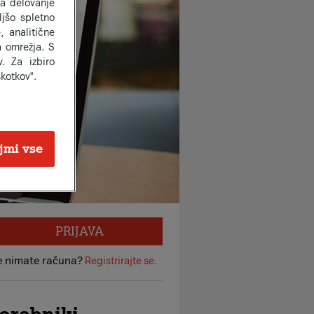
za delovanje
jšo spletno
, analitične
a omrežja. S
. Za izbiro
kotkov".
jmi vse
PRIJAVA
e nimate računa?
Registrirajte se.