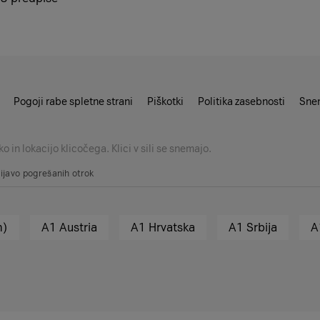
Pogoji rabe spletne strani
Piškotki
Politika zasebnosti
Snem
 in lokacijo klicočega. Klici v sili se snemajo.
rijavo pogrešanih otrok
h)
A1 Austria
A1 Hrvatska
A1 Srbija
A