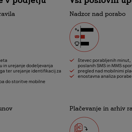
 v podjetju
Vsi poslovni up
avila
Nadzor nad porabo
keta
števec porabljenih minut,
ju in urejanje dodeljevanja
poslanih SMS in MMS spor
a ter urejanje identifikacij za
pregled nad mobilnimi plač
enostavna analiza porabe 
pa do storitve mobilne
čunov
Plačevanje in arhiv 