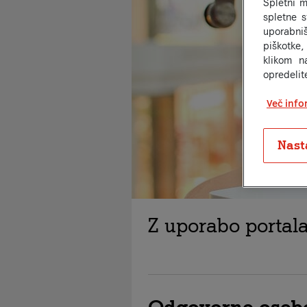
Spletni m
spletne 
uporabniš
piškotke,
klikom n
opredelit
Več info
Nast
Z uporabo portala