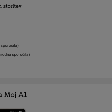
 storitev
 sporočila)
narodna sporočila)
ja Moj A1