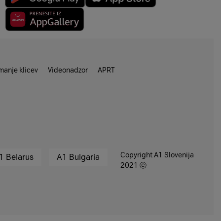
anje klicev
Videonadzor
APRT
Copyright A1 Slovenija
1 Belarus
A1 Bulgaria
2021 ⓒ