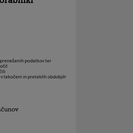
orabniki
 prenešenih podatkov ter
očil
ili
v tekočem in preteklih obdobjih
računov